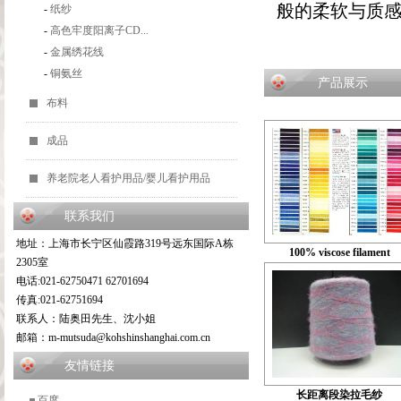
般的柔软与质
-
纸纱
-
高色牢度阳离子CD...
-
金属绣花线
-
铜氨丝
产品展示
布料
成品
养老院老人看护用品/婴儿看护用品
联系我们
地址：上海市长宁区仙霞路319号远东国际A栋
100% viscose filament
2305室
电话:021-62750471 62701694
传真:021-62751694
联系人：陆奥田先生、沈小姐
邮箱：m-mutsuda@kohshinshanghai.com.cn
友情链接
长距离段染拉毛纱
百度