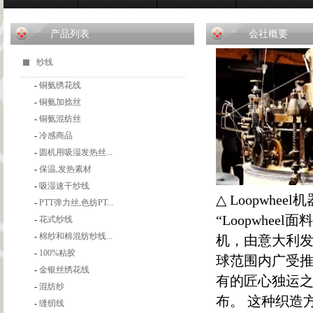
产品列表
会社概要
纱线
-
铜氨绣花线
-
铜氨加捻丝
-
铜氨混纺丝
-
冷感商品
-
圆机用吸湿发热丝...
-
保温,发热素材
-
吸湿速干纱线
△ Loopwhee
-
PTT弹力丝,色纺PT...
“Loopwheel
-
花式纱线
-
棉纱和棉混纺纱线...
机，由意大利发明
-
100%粘胶
球范围内广受推崇
-
金银丝绣花线
有的匠心独运
-
混纺纱
布。 这种织造
-
缝纫线